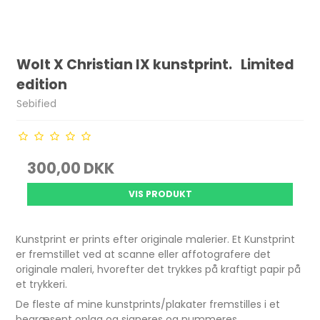
Wolt X Christian IX kunstprint. Limited
edition
Sebified
300,00 DKK
VIS PRODUKT
Kunstprint er prints efter originale malerier. Et Kunstprint
er fremstillet ved at scanne eller affotografere det
originale maleri, hvorefter det trykkes på kraftigt papir på
et trykkeri.
De fleste af mine kunstprints/plakater fremstilles i et
begræsent oplag og signeres og nummeres