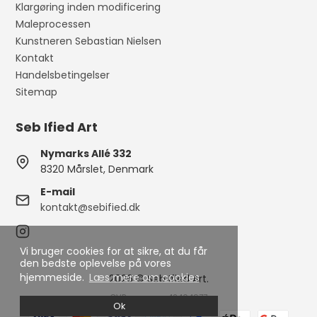
Klargøring inden modificering
Maleprocessen
Kunstneren Sebastian Nielsen
Kontakt
Handelsbetingelser
Sitemap
Seb Ified Art
Nymarks Allé 332
8320 Mårslet, Denmark
E-mail
kontakt@sebified.dk
Vi bruger cookies for at sikre, at du får
den bedste oplevelse på vores
hjemmeside.
Læs mere om cookies
2026 © Seb Ified Art.
CVR-nummer: 42404977
Ok